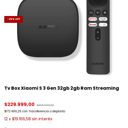
-
25
%
OFF
Tv Box Xiaomi S 3 Gen 32gb 2gb Ram Streaming
$229.999,00
$306.999,00
$172.499,25
con
Transferencia o depósito
12
x
$19.166,58
sin interés