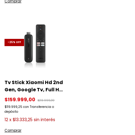
-
25
%
OFF
Tv Stick Xiaomi Hd 2nd
Gen, Google Tv, Full Hd
1080p, 1.5gb Ram 8gb,
$159.999,00
$213.999,00
Color Negro Bluetooth
$119.999,25
con
Transferencia o
Con Control De Voz
depósito
12
x
$13.333,25
sin interés
Comparar